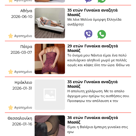
Αγαπημένο
35 ετών Γυναίκα αναζητά
Αθήνα
Μασάζ
2026-06-10
Με λένε Μελίνα όμορφη Ελληνίδα
ανεξάρτητ
Αγαπημένο
29 ετών Γυναίκα αναζητά
Πάτρα
Μασάζ
2026-03-07
Το όνομα μου Νάντια είμαι ένα πολύ
καυλιάρικο αληθινό μωρό με πολλές
ορμές και κάψες όλη την ώρα. Θέλω να
ευχαριστηθώ και εγώ την ερωτική μας
Αγαπημένο
πράξη και να νιώσουμε μαζί πολύ πολύ
καυτά. Έχω δικό μου χ
35 ετών Γυναίκα αναζητά
Ηράκλειο
Μασάζ
2026-01-31
Η απολυτη χαλάρωση. Με το απαλο
άγγιγμα μου εγείρω τις αισθήσεις σου.
Προσφερω την απόλαυση κ την
χαλάρωση στον άμορφο διακριτικο
Αγαπημένο
καθαρο χωρο μου.
36 ετών Γυναίκα αναζητά
Θεσσαλονίκη
Μασάζ
2026-01-16
Είμαι η Βαλέρια έμπειρη γυναίκα στις
ερω