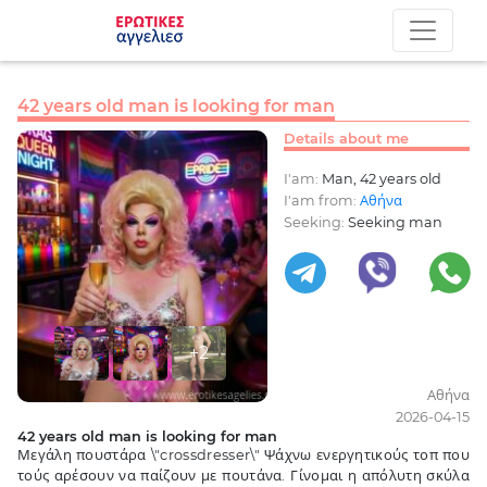
42 years old man is looking for man
Details about me
I'am:
Man, 42 years old
I'am from:
Αθήνα
Seeking:
Seeking man
+2
Αθήνα
2026-04-15
42 years old man is looking for man
Μεγάλη πουστάρα \"crossdresser\" Ψάχνω ενεργητικούς τοπ που
τούς αρέσουν να παίζουν με πουτάνα. Γίνομαι η απόλυτη σκύλα