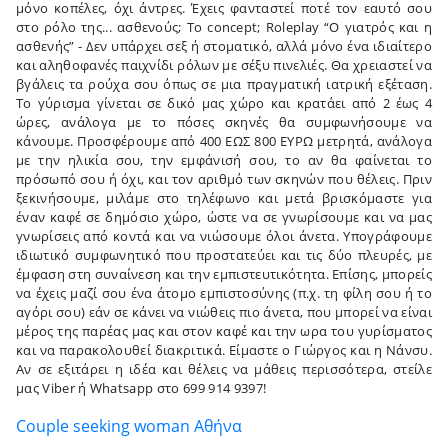
μόνο κοπέλες, όχι άντρες. Έχεις φανταστεί ποτέ τον εαυτό σου
στο ρόλο της... ασθενούς; Το concept; Roleplay “Ο γιατρός και η
ασθενής” - Δεν υπάρχει σεξ ή στοματικό, αλλά μόνο ένα ιδιαίτερο
και αληθοφανές παιχνίδι ρόλων με σέξυ πινελιές. Θα χρειαστεί να
βγάλεις τα ρούχα σου όπως σε μια πραγματική ιατρική εξέταση.
Το γύρισμα γίνεται σε δικό μας χώρο και κρατάει από 2 έως 4
ώρες, ανάλογα με το πόσες σκηνές θα συμφωνήσουμε να
κάνουμε. Προσφέρουμε από 400 ΕΩΣ 800 ΕΥΡΩ μετρητά, ανάλογα
με την ηλικία σου, την εμφάνισή σου, το αν θα φαίνεται το
πρόσωπό σου ή όχι, και τον αριθμό των σκηνών που θέλεις. Πριν
ξεκινήσουμε, μιλάμε στο τηλέφωνο και μετά βρισκόμαστε για
έναν καφέ σε δημόσιο χώρο, ώστε να σε γνωρίσουμε και να μας
γνωρίσεις από κοντά και να νιώσουμε όλοι άνετα. Υπογράφουμε
ιδιωτικό συμφωνητικό που προστατεύει και τις δύο πλευρές, με
έμφαση στη συναίνεση και την εμπιστευτικότητα. Επίσης, μπορείς
να έχεις μαζί σου ένα άτομο εμπιστοσύνης (π.χ. τη φίλη σου ή το
αγόρι σου) εάν σε κάνει να νιώθεις πιο άνετα, που μπορεί να είναι
μέρος της παρέας μας και στον καφέ και την ωρα του γυρίσματος
και να παρακολουθεί διακριτικά. Είμαστε ο Γιώργος και η Νάνσυ.
Αν σε εξιτάρει η ιδέα και θέλεις να μάθεις περισσότερα, στείλε
μας Viber ή Whatsapp στο 699 914 9397!
Couple seeking woman Αθήνα